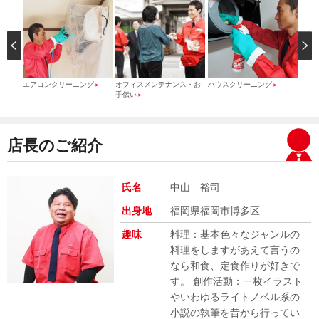
）
エアコンクリーニング
オフィスメンテナンス・お
ハウスクリーニング
引っ
＞
＞
＞
手伝い
＞
店長のご紹介
氏名
中山 裕司
出身地
福岡県福岡市博多区
趣味
料理：基本色々なジャンルの
料理をしますがあえて言うの
なら和食、定食作りが好きで
す。 創作活動：一枚イラスト
やいわゆるライトノベル系の
小説の執筆を昔から行ってい